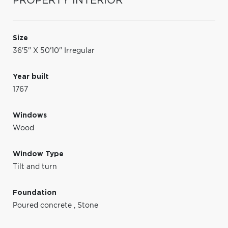
PROPERTY INTERIOR
Size
36'5" X 50'10" Irregular
Year built
1767
Windows
Wood
Window Type
Tilt and turn
Foundation
Poured concrete
,
Stone